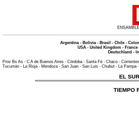
ENSAMBLE
Argentina
-
Bolivia
-
Brasil
-
Chile
-
Colo
USA
-
United Kingdom
-
France
Deutschland
-
I
Prov Bs As
-
C A de Buenos Aires
-
Córdoba
-
Santa Fé
-
Chaco
-
Corriente
Tucumán
-
La Rioja
-
Mendoza
-
San Juan
-
San Luis
-
Chubut
-
La Pampa
EL SUR
TIEMPO 