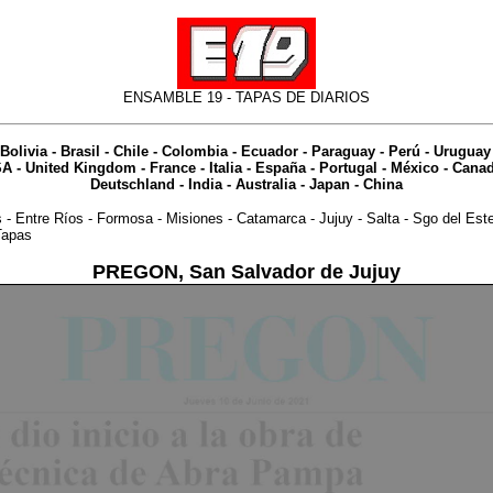
ENSAMBLE 19 -
TAPAS DE DIARIOS
Bolivia
-
Brasil
-
Chile
-
Colombia
-
Ecuador
-
Paraguay
-
Perú
-
Uruguay
SA
-
United Kingdom
-
France
-
Italia
-
España
-
Portugal
-
México
-
Cana
Deutschland
-
India
-
Australia
- Japan - China
s
-
Entre Ríos
-
Formosa
-
Misiones
-
Catamarca
-
Jujuy
-
Salta
-
Sgo del Est
Tapas
PREGON, San Salvador de Jujuy