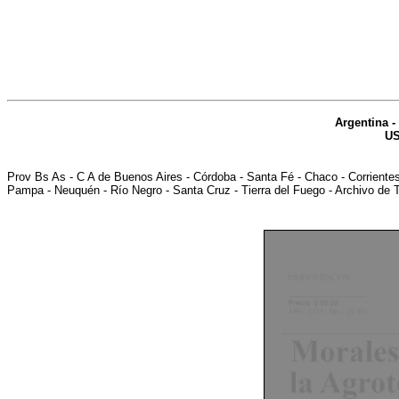
Argentina
-
U
Prov Bs As
-
C A de Buenos Aires
-
Córdoba
-
Santa Fé
-
Chaco
-
Corriente
Pampa
-
Neuquén
-
Río Negro
-
Santa Cruz
-
Tierra del Fuego
-
Archivo de 