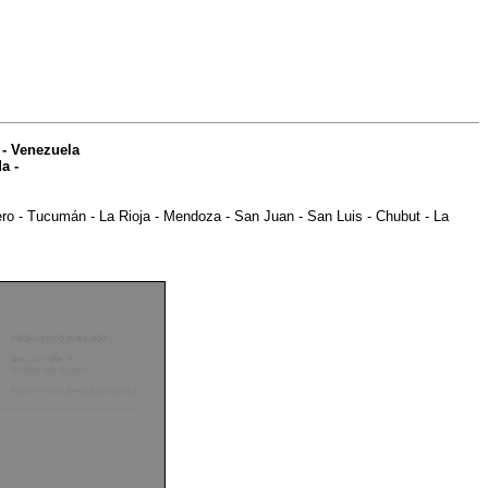
-
Venezuela
da
-
ero
-
Tucumán
-
La Rioja
-
Mendoza
-
San Juan
-
San Luis
-
Chubut
-
La