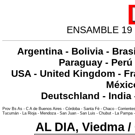
ENSAMBLE 19 
Argentina
-
Bolivia
-
Brasi
Paraguay
-
Perú
USA
-
United Kingdom
-
Fr
Méxic
Deutschland
-
India
Prov Bs As
-
C A de Buenos Aires
-
Córdoba
-
Santa Fé
-
Chaco
-
Corriente
Tucumán
-
La Rioja
-
Mendoza
-
San Juan
-
San Luis
-
Chubut
-
La Pampa
AL DIA, Viedma 