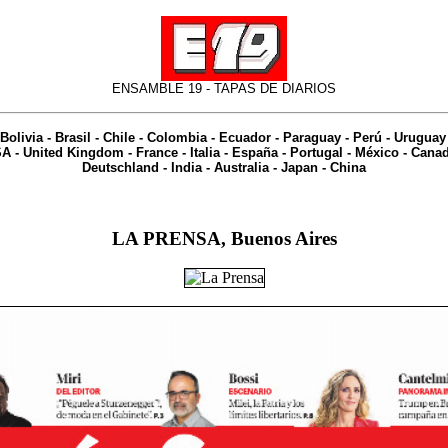
ENSAMBLE 19 -
TAPAS DE DIARIOS
Bolivia
-
Brasil
-
Chile
-
Colombia
-
Ecuador
-
Paraguay
-
Perú
-
Uruguay
SA
-
United Kingdom
-
France
-
Italia
-
España
-
Portugal
-
México
-
Cana
Deutschland
-
India
-
Australia
- Japan - China
LA PRENSA, Buenos Aires