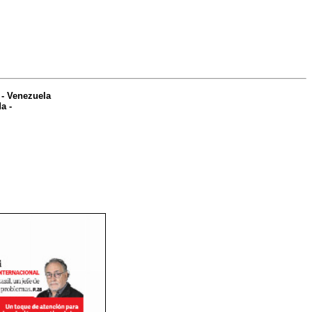
-
Venezuela
da
-