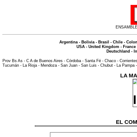
ENSAMBLE
Argentina
-
Bolivia
-
Brasil
-
Chile
-
Colo
USA
-
United Kingdom
-
France
Deutschland
-
I
Prov Bs As
-
C A de Buenos Aires
-
Córdoba
-
Santa Fé
-
Chaco
-
Corriente
Tucumán
-
La Rioja
-
Mendoza
-
San Juan
-
San Luis
-
Chubut
-
La Pampa
LA MA
EL COM